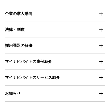
仕事探しのトレンド
企業の求人動向
属性別 調査資料
企業の採用手法トレンド
法律・制度
求職者の年間動向
企業の福利厚生トレンド
法律・制度解説
採用課題の解決
全国の労働人口と有効求人倍率
お役立ち・ノウハウ資料
マイナビバイトの事例紹介
求人数推移
セミナー情報
IT
マイナビバイトのサービス紹介
マイナビバイトセミナー｜セミナーレポート
サービス
マイナビ｜サービス紹介
お知らせ
マイナビバイトセミナー｜動画アーカイブ
その他
マイナビバイト通信
お知らせ