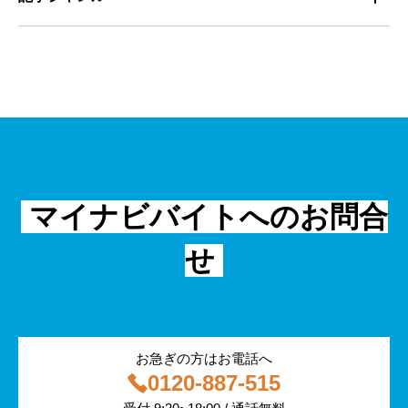
マネジメント・育成
清掃
教育
主婦（夫）
課題解決
管理
物流・運送
小売
外国人
資料ダウンロード
面接
警備
不動産・建築・土木
シニア
法律・調査データ
金融・保険
IT
フリーター
採用事例
マイナビバイトへのお問合
飲食
物流・運輸
せ
編集部コラム
警備
サービス紹介
医療・福祉
お急ぎの方はお電話へ
0120-887-515
その他