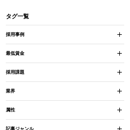
人材募集
ビルメンテナンス
タグ一覧
人材定着
不動産・建築・土木
採用事例
人材育成・マネジメント
出版・広告・マスコミ
マイナビバイト採用事例
最低賃金
採用面接
医療・福祉
Entry Pocket採用事例
地域別最低賃金
求人広告ノウハウ
採用課題
専門・技術サービス
マイナビミドルシニア採用事例
組織・チーム
募集
小売
業界
定着
教育
飲食
属性
組織・チーム
派遣
サービス
学生
記事ジャンル