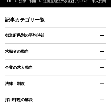
TOP
法律・制度
道路交通法の改正はアルバイト求人に関係
記事カテゴリ一覧
都道府県別の平均時給
都道府県別・職種別の平均時給
求職者の動向
仕事探しのトレンド
企業の求人動向
属性別 調査資料
企業の採用手法トレンド
法律・制度
求職者の年間動向
企業の福利厚生トレンド
法律・制度解説
採用課題の解決
全国の労働人口と有効求人倍率