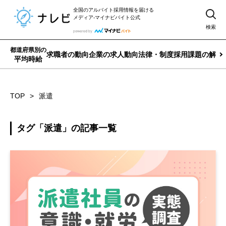
全国のアルバイト採用情報を届ける
メディア-マイナビバイト公式
検索
都道府県別の
求職者の動向
企業の求人動向
法律・制度
採用課題の解決
平均時給
TOP
派遣
タグ「派遣」の記事一覧