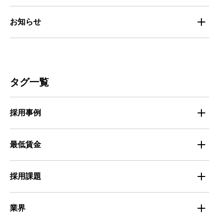
マイナビバイトセミナー｜セミナーレポート
サービス
マイナビ｜サービス紹介
お知らせ
マイナビバイトセミナー｜動画アーカイブ
その他
マイナビバイト通信
お知らせ
人材募集
ビルメンテナンス
タグ一覧
人材定着
不動産・建築・土木
採用事例
人材育成・マネジメント
出版・広告・マスコミ
マイナビバイト採用事例
最低賃金
採用面接
医療・福祉
Entry Pocket採用事例
地域別最低賃金
求人広告ノウハウ
採用課題
専門・技術サービス
マイナビミドルシニア採用事例
組織・チーム
募集
小売
業界