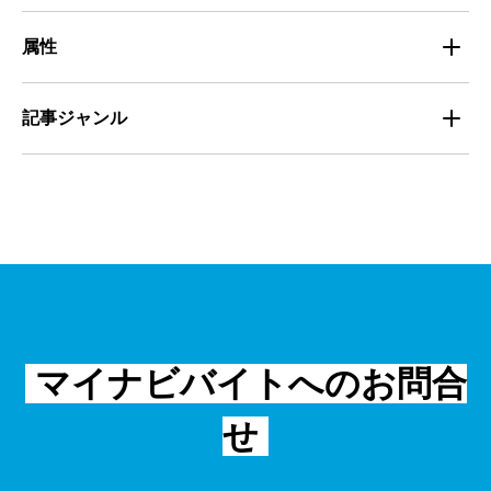
定着
教育
飲食
属性
組織・チーム
派遣
サービス
学生
記事ジャンル
マネジメント・育成
清掃
教育
主婦（夫）
課題解決
管理
物流・運送
小売
外国人
資料ダウンロード
面接
警備
不動産・建築・土木
シニア
法律・調査データ
金融・保険
IT
フリーター
採用事例
マイナビバイトへのお問合
飲食
物流・運輸
せ
編集部コラム
警備
サービス紹介