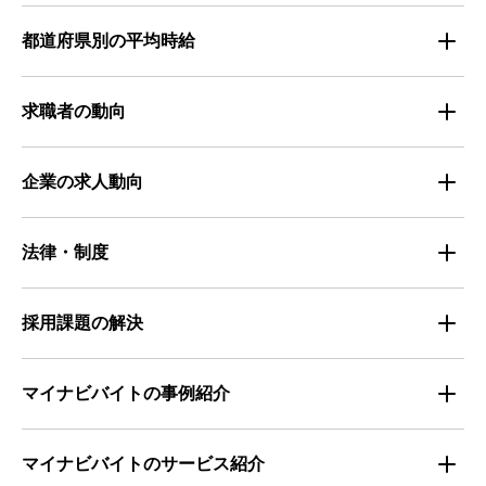
都道府県別の平均時給
都道府県別・職種別の平均時給
求職者の動向
仕事探しのトレンド
企業の求人動向
属性別 調査資料
企業の採用手法トレンド
法律・制度
求職者の年間動向
企業の福利厚生トレンド
法律・制度解説
採用課題の解決
全国の労働人口と有効求人倍率
お役立ち・ノウハウ資料
マイナビバイトの事例紹介
求人数推移
セミナー情報
IT
マイナビバイトのサービス紹介