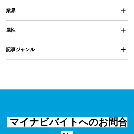
マイナビミドルシニア採用事例
組織・チーム
募集
小売
業界
定着
教育
飲食
属性
組織・チーム
派遣
サービス
学生
記事ジャンル
マネジメント・育成
清掃
教育
主婦（夫）
課題解決
管理
物流・運送
小売
外国人
資料ダウンロード
面接
警備
不動産・建築・土木
シニア
法律・調査データ
金融・保険
IT
フリーター
採用事例
マイナビバイトへのお問合
飲食
物流・運輸
編集部コラム