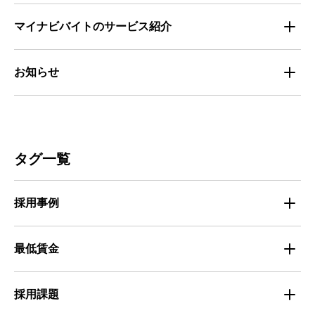
求人数推移
セミナー情報
IT
マイナビバイトのサービス紹介
マイナビバイトセミナー｜セミナーレポート
サービス
マイナビ｜サービス紹介
お知らせ
マイナビバイトセミナー｜動画アーカイブ
その他
マイナビバイト通信
お知らせ
人材募集
ビルメンテナンス
タグ一覧
人材定着
不動産・建築・土木
採用事例
人材育成・マネジメント
出版・広告・マスコミ
マイナビバイト採用事例
最低賃金
採用面接
医療・福祉
Entry Pocket採用事例
地域別最低賃金
求人広告ノウハウ
採用課題
専門・技術サービス