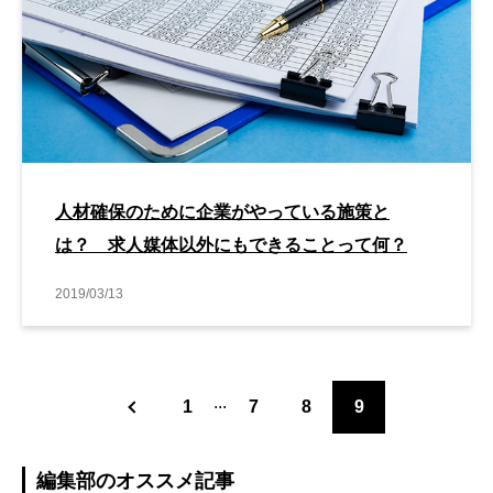
人材確保のために企業がやっている施策と
は？ 求人媒体以外にもできることって何？
2019/03/13
...
1
7
8
9
編集部のオススメ記事