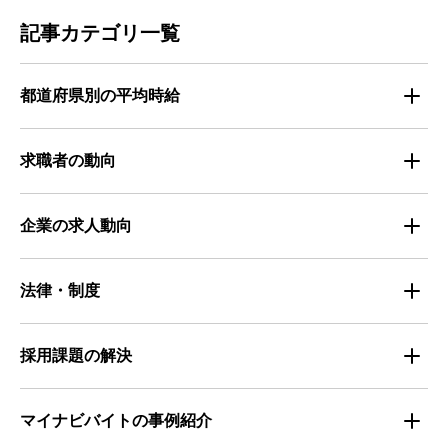
記事カテゴリ一覧
都道府県別の平均時給
都道府県別・職種別の平均時給
求職者の動向
仕事探しのトレンド
企業の求人動向
属性別 調査資料
企業の採用手法トレンド
法律・制度
求職者の年間動向
企業の福利厚生トレンド
法律・制度解説
採用課題の解決
全国の労働人口と有効求人倍率
お役立ち・ノウハウ資料
マイナビバイトの事例紹介