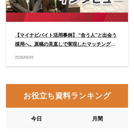
【マイナビバイト活用事例】 “合う人”と出会う
採用へ。原稿の見直しで実現したマッチング改
善事例
2026/06/29
お役立ち資料ランキング
今日
月間