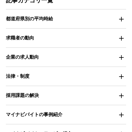
記事カテゴリ一覧
都道府県別の平均時給
都道府県別・職種別の平均時給
求職者の動向
仕事探しのトレンド
企業の求人動向
属性別 調査資料
企業の採用手法トレンド
法律・制度
求職者の年間動向
企業の福利厚生トレンド
法律・制度解説
採用課題の解決
全国の労働人口と有効求人倍率
お役立ち・ノウハウ資料
マイナビバイトの事例紹介
求人数推移
セミナー情報
IT