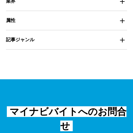
業界
定着
教育
飲食
属性
組織・チーム
派遣
サービス
学生
記事ジャンル
マネジメント・育成
清掃
教育
主婦（夫）
課題解決
管理
物流・運送
小売
外国人
資料ダウンロード
面接
警備
不動産・建築・土木
シニア
法律・調査データ
金融・保険
IT
フリーター
採用事例
マイナビバイトへのお問合
飲食
物流・運輸
せ
編集部コラム