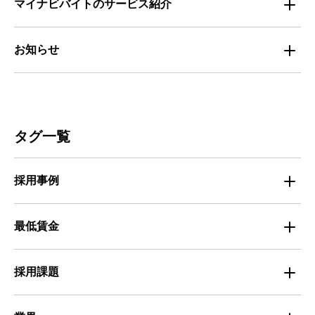
マイナビバイトのサービス紹介
マイナビバイトセミナー｜セミナーレポート
サービス
マイナビ｜サービス紹介
お知らせ
マイナビバイトセミナー｜動画アーカイブ
その他
マイナビバイト通信
お知らせ
人材募集
ビルメンテナンス
タグ一覧
人材定着
不動産・建築・土木
採用事例
人材育成・マネジメント
出版・広告・マスコミ
マイナビバイト採用事例
最低賃金
採用面接
医療・福祉
Entry Pocket採用事例
地域別最低賃金
求人広告ノウハウ
採用課題
専門・技術サービス
マイナビミドルシニア採用事例
組織・チーム
募集
小売