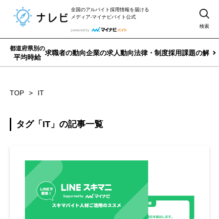
全国のアルバイト採用情報を届ける
メディア-マイナビバイト公式
検索
都道府県別の
求職者の動向
企業の求人動向
法律・制度
採用課題の解決
平均時給
TOP
IT
タグ「IT」の記事一覧