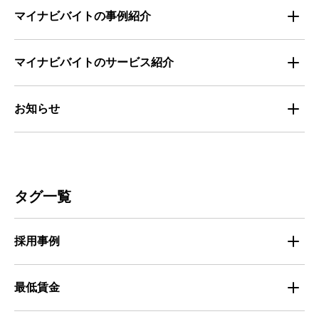
お役立ち・ノウハウ資料
マイナビバイトの事例紹介
求人数推移
セミナー情報
IT
マイナビバイトのサービス紹介
マイナビバイトセミナー｜セミナーレポート
サービス
マイナビ｜サービス紹介
お知らせ
マイナビバイトセミナー｜動画アーカイブ
その他
マイナビバイト通信
お知らせ
人材募集
ビルメンテナンス
タグ一覧
人材定着
不動産・建築・土木
採用事例
人材育成・マネジメント
出版・広告・マスコミ
マイナビバイト採用事例
最低賃金
採用面接
医療・福祉