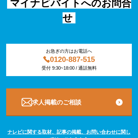
マイナビバイトへのお問合
飲食
物流・運輸
せ
編集部コラム
警備
サービス紹介
医療・福祉
お急ぎの方はお電話へ
0120-887-515
その他
受付 9:30~18:00 / 通話無料
専門・技術サービス
求人掲載のご相談
ナレビに関する取材、記事の掲載、お問い合わせに関し