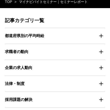
TOP
マイナビバイトセミナー｜セミナーレポート
記事カテゴリ一覧
都道府県別の平均時給
都道府県別・職種別の平均時給
求職者の動向
仕事探しのトレンド
企業の求人動向
属性別 調査資料
企業の採用手法トレンド
法律・制度
求職者の年間動向
企業の福利厚生トレンド
法律・制度解説
採用課題の解決
全国の労働人口と有効求人倍率