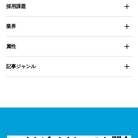
Entry Pocket採用事例
地域別最低賃金
求人広告ノウハウ
採用課題
専門・技術サービス
マイナビミドルシニア採用事例
組織・チーム
募集
小売
業界
定着
教育
飲食
属性
組織・チーム
派遣
サービス
学生
記事ジャンル
マネジメント・育成
清掃
教育
主婦（夫）
課題解決
管理
物流・運送
小売
外国人
資料ダウンロード
面接
警備
不動産・建築・土木
シニア
法律・調査データ
金融・保険
IT
フリーター
採用事例