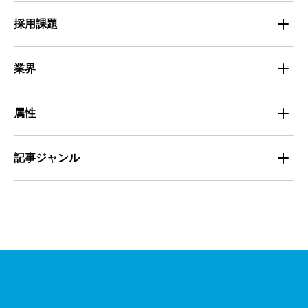
Entry Pocket採用事例
地域別最低賃金
求人広告ノウハウ
採用課題
専門・技術サービス
マイナビミドルシニア採用事例
組織・チーム
募集
小売
業界
定着
教育
飲食
属性
組織・チーム
派遣
サービス
学生
記事ジャンル
マネジメント・育成
清掃
教育
主婦（夫）
課題解決
管理
物流・運送
小売
外国人
資料ダウンロード
面接
警備
不動産・建築・土木
シニア
法律・調査データ
金融・保険
IT
フリーター