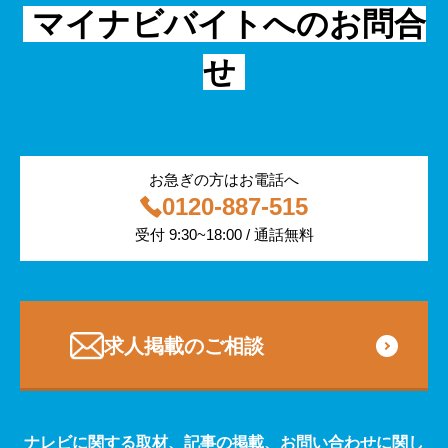
採用事例
マイナビバイトへのお問合
飲食
物流・運輸
せ
編集部コラム
警備
サービス紹介
医療・福祉
お急ぎの方はお電話へ
0120-887-515
その他
受付 9:30~18:00 / 通話無料
専門・技術サービス
求人掲載のご相談
ナレビに関する取材、記事の掲載、お問い合わせに関し