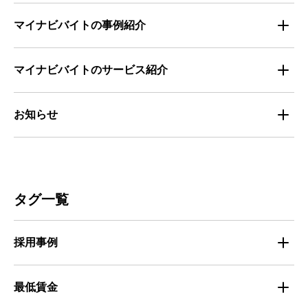
全国の労働人口と有効求人倍率
お役立ち・ノウハウ資料
マイナビバイトの事例紹介
求人数推移
セミナー情報
IT
マイナビバイトのサービス紹介
マイナビバイトセミナー｜セミナーレポート
サービス
マイナビ｜サービス紹介
お知らせ
マイナビバイトセミナー｜動画アーカイブ
その他
マイナビバイト通信
お知らせ
人材募集
ビルメンテナンス
タグ一覧
人材定着
不動産・建築・土木
採用事例
人材育成・マネジメント
出版・広告・マスコミ
マイナビバイト採用事例
最低賃金
採用面接
医療・福祉