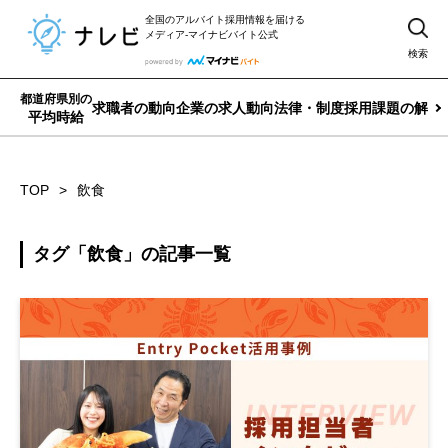
全国のアルバイト採用情報を届ける
メディア-マイナビバイト公式
検索
都道府県別の
求職者の動向
企業の求人動向
法律・制度
採用課題の解決
平均時給
TOP
飲食
タグ「飲食」の記事一覧