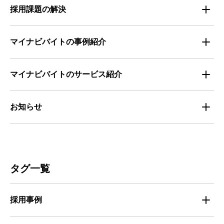
企業の福利厚生トレンド
法律・制度解説
採用課題の解決
全国の労働人口と有効求人倍率
お役立ち・ノウハウ資料
マイナビバイトの事例紹介
求人数推移
セミナー情報
IT
マイナビバイトのサービス紹介
マイナビバイトセミナー｜セミナーレポート
サービス
マイナビ｜サービス紹介
お知らせ
マイナビバイトセミナー｜動画アーカイブ
その他
マイナビバイト通信
お知らせ
人材募集
ビルメンテナンス
タグ一覧
人材定着
不動産・建築・土木
採用事例
人材育成・マネジメント
出版・広告・マスコミ