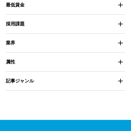
マイナビバイト採用事例
最低賃金
採用面接
医療・福祉
Entry Pocket採用事例
地域別最低賃金
求人広告ノウハウ
採用課題
専門・技術サービス
マイナビミドルシニア採用事例
組織・チーム
募集
小売
業界
定着
教育
飲食
属性
組織・チーム
派遣
サービス
学生
記事ジャンル
マネジメント・育成
清掃
教育
主婦（夫）
課題解決
管理
物流・運送
小売
外国人
資料ダウンロード
面接
警備
不動産・建築・土木
シニア
法律・調査データ