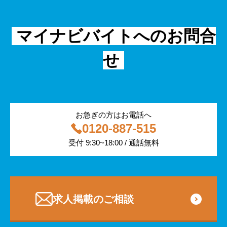
金融・保険
IT
フリーター
採用事例
マイナビバイトへのお問合
飲食
物流・運輸
せ
編集部コラム
警備
サービス紹介
医療・福祉
お急ぎの方はお電話へ
0120-887-515
その他
受付 9:30~18:00 / 通話無料
専門・技術サービス
求人掲載のご相談