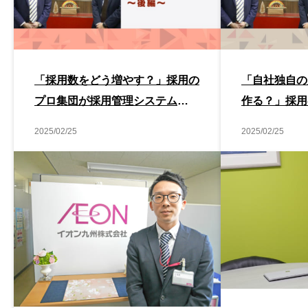
「採用数をどう増やす？」採用の
「自社独自の
プロ集団が採用管理システム
作る？」採用
（ATS）の活用方法を解説！【ベ
理システム（
2025/02/25
2025/02/25
クトル社インタビュー後編】
解説！【ベク
前編】