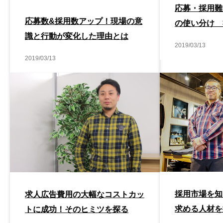
応募・採用難
応募数&採用数アップ！現場の意
の使い分け 
識と行動が変化した理由とは
伝え方
2019/03/13
2019/03/13
採用市場を知
求人広告費用の大幅なコストカッ
求める人材を
トに成功！そのヒミツを探る