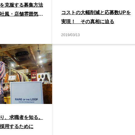
を克服する募集方法
コストの大幅削減と応募数UPを
社風・店舗雰囲気の
実現！ その真相に迫る
2019/03/13
り、求職者を知る。
採用するために