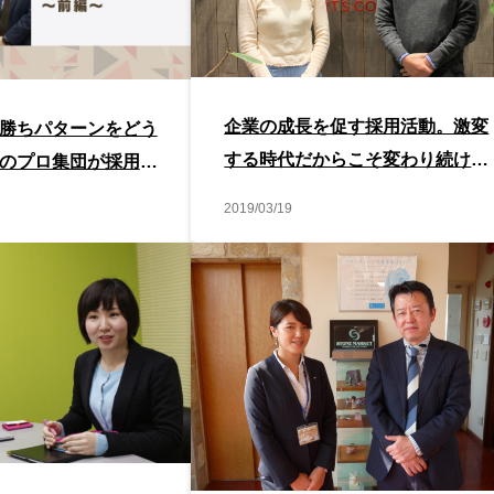
企業の成長を促す採用活動。激変
勝ちパターンをどう
する時代だからこそ変わり続け
のプロ集団が採用管
る！
ATS）の活用方法を
2019/03/19
トル社インタビュー