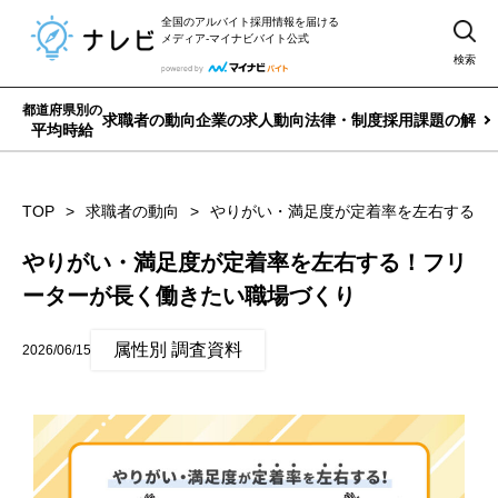
全国のアルバイト採用情報を届ける
メディア-マイナビバイト公式
検索
都道府県別の
求職者の動向
企業の求人動向
法律・制度
採用課題の解決
平均時給
TOP
求職者の動向
やりがい・満足度が定着率を左右する！
やりがい・満足度が定着率を左右する！フリ
ーターが長く働きたい職場づくり
属性別 調査資料
2026/06/15