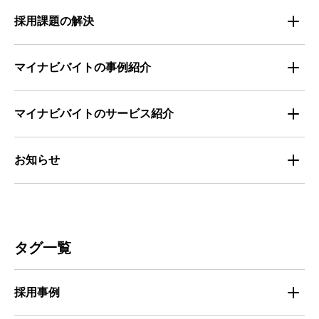
求職者の年間動向
企業の福利厚生トレンド
法律・制度解説
採用課題の解決
全国の労働人口と有効求人倍率
お役立ち・ノウハウ資料
マイナビバイトの事例紹介
求人数推移
セミナー情報
IT
マイナビバイトのサービス紹介
マイナビバイトセミナー｜セミナーレポート
サービス
マイナビ｜サービス紹介
お知らせ
マイナビバイトセミナー｜動画アーカイブ
その他
マイナビバイト通信
お知らせ
人材募集
ビルメンテナンス
タグ一覧
人材定着
不動産・建築・土木
採用事例
人材育成・マネジメント
出版・広告・マスコミ