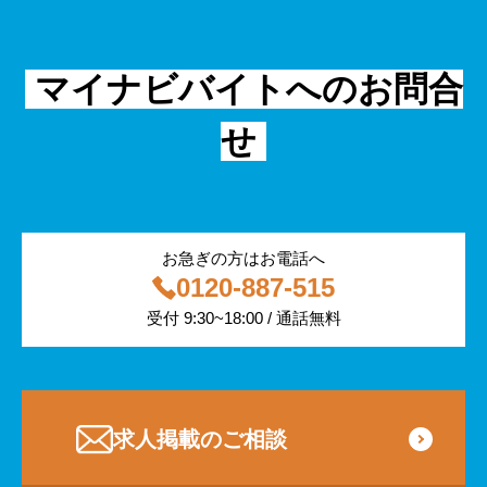
シニア
法律・調査データ
金融・保険
IT
フリーター
採用事例
マイナビバイトへのお問合
飲食
物流・運輸
せ
編集部コラム
警備
サービス紹介
医療・福祉
お急ぎの方はお電話へ
0120-887-515
その他
受付 9:30~18:00 / 通話無料
専門・技術サービス
求人掲載のご相談