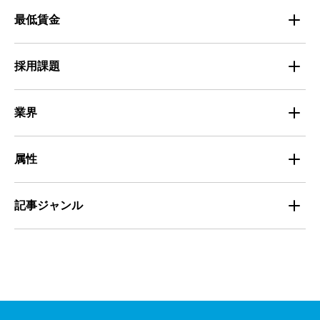
マイナビバイト採用事例
最低賃金
採用面接
医療・福祉
Entry Pocket採用事例
地域別最低賃金
求人広告ノウハウ
採用課題
専門・技術サービス
マイナビミドルシニア採用事例
組織・チーム
募集
小売
業界
定着
教育
飲食
属性
組織・チーム
派遣
サービス
学生
記事ジャンル
マネジメント・育成
清掃
教育
主婦（夫）
課題解決
管理
物流・運送
小売
外国人
資料ダウンロード
面接
警備
不動産・建築・土木