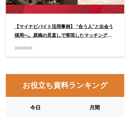
【マイナビバイト活用事例】 “合う人”と出会う
採用へ。原稿の見直しで実現したマッチング改
善事例
2026/06/29
お役立ち資料ランキング
今日
月間