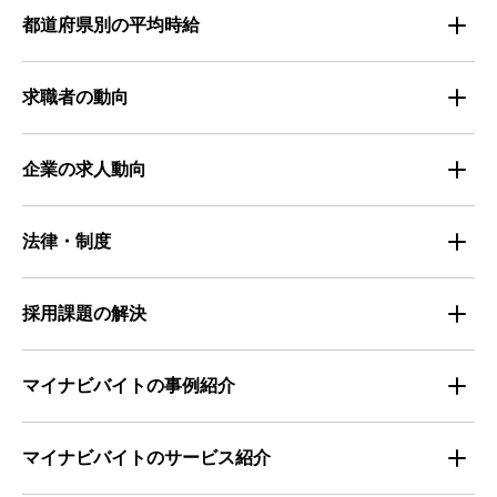
都道府県別の平均時給
都道府県別・職種別の平均時給
求職者の動向
仕事探しのトレンド
企業の求人動向
属性別 調査資料
企業の採用手法トレンド
法律・制度
求職者の年間動向
企業の福利厚生トレンド
法律・制度解説
採用課題の解決
全国の労働人口と有効求人倍率
お役立ち・ノウハウ資料
マイナビバイトの事例紹介
求人数推移
セミナー情報
IT
マイナビバイトのサービス紹介