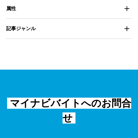
定着
教育
飲食
属性
組織・チーム
派遣
サービス
学生
記事ジャンル
マネジメント・育成
清掃
教育
主婦（夫）
課題解決
管理
物流・運送
小売
外国人
資料ダウンロード
面接
警備
不動産・建築・土木
シニア
法律・調査データ
金融・保険
IT
フリーター
採用事例
マイナビバイトへのお問合
飲食
物流・運輸
せ
編集部コラム
警備
サービス紹介