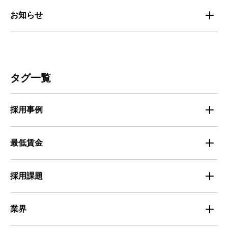
マイナビバイトセミナー｜セミナーレポート
サービス
マイナビ｜サービス紹介
お知らせ
マイナビバイトセミナー｜動画アーカイブ
その他
マイナビバイト通信
お知らせ
人材募集
ビルメンテナンス
タグ一覧
人材定着
不動産・建築・土木
採用事例
人材育成・マネジメント
出版・広告・マスコミ
マイナビバイト採用事例
最低賃金
採用面接
医療・福祉
Entry Pocket採用事例
地域別最低賃金
求人広告ノウハウ
採用課題
専門・技術サービス
マイナビミドルシニア採用事例
組織・チーム
募集
小売
業界