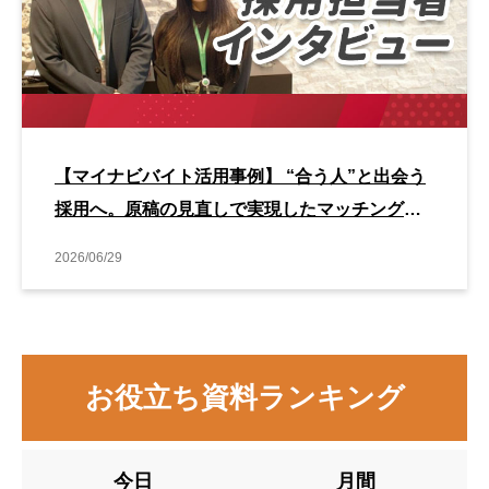
【マイナビバイト活用事例】 “合う人”と出会う
採用へ。原稿の見直しで実現したマッチング改
善事例
2026/06/29
お役立ち資料ランキング
今日
月間