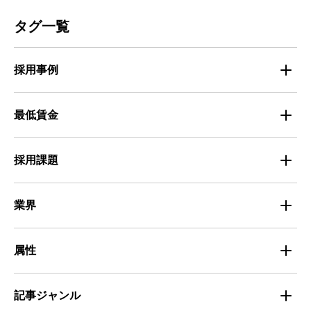
人材募集
ビルメンテナンス
タグ一覧
人材定着
不動産・建築・土木
採用事例
人材育成・マネジメント
出版・広告・マスコミ
マイナビバイト採用事例
最低賃金
採用面接
医療・福祉
Entry Pocket採用事例
地域別最低賃金
求人広告ノウハウ
採用課題
専門・技術サービス
マイナビミドルシニア採用事例
組織・チーム
募集
小売
業界
定着
教育
飲食
属性
組織・チーム
派遣
サービス
学生
記事ジャンル