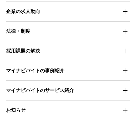
仕事探しのトレンド
企業の求人動向
属性別 調査資料
企業の採用手法トレンド
法律・制度
求職者の年間動向
企業の福利厚生トレンド
法律・制度解説
採用課題の解決
全国の労働人口と有効求人倍率
お役立ち・ノウハウ資料
マイナビバイトの事例紹介
求人数推移
セミナー情報
IT
マイナビバイトのサービス紹介
マイナビバイトセミナー｜セミナーレポート
サービス
マイナビ｜サービス紹介
お知らせ
マイナビバイトセミナー｜動画アーカイブ
その他
マイナビバイト通信
お知らせ