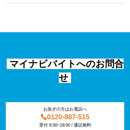
マネジメント・育成
清掃
教育
主婦（夫）
課題解決
管理
物流・運送
小売
外国人
資料ダウンロード
面接
警備
不動産・建築・土木
シニア
法律・調査データ
金融・保険
IT
フリーター
採用事例
マイナビバイトへのお問合
飲食
物流・運輸
せ
編集部コラム
警備
サービス紹介
医療・福祉
お急ぎの方はお電話へ
0120-887-515
その他
受付 9:30~18:00 / 通話無料