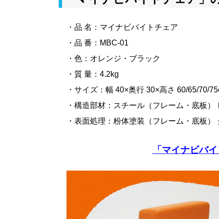
・品 名：マイナビバイトチェア
・品 番：MBC-01
・色：オレンジ・ブラック
・質 量：4.2kg
・サイズ：幅 40×奥行 30×高さ 60/65/70/75
・構造部材：スチール（フレーム・底板）
・表面処理：粉体塗装（フレーム・底板）
「マイナビバイ