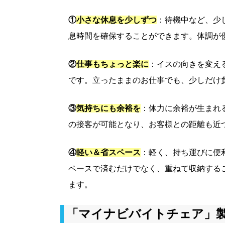
①
小さな休息を少しずつ
：待機中など、少
息時間を確保することができます。体調が
②
仕事もちょっと楽に
：イスの向きを変え
です。立ったままのお仕事でも、少しだけ
③
気持ちにも余裕を
：体力に余裕が生まれ
の接客が可能となり、お客様との距離も近
④
軽い＆省スペース
：軽く、持ち運びに便
ペースで済むだけでなく、重ねて収納する
ます。
「マイナビバイトチェア」