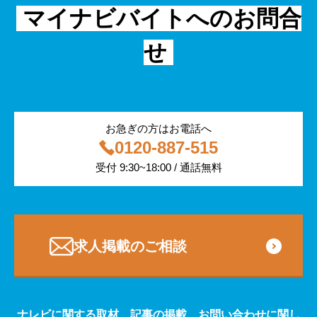
フリーター
採用事例
マイナビバイトへのお問合
飲食
物流・運輸
せ
編集部コラム
警備
サービス紹介
医療・福祉
お急ぎの方はお電話へ
0120-887-515
その他
受付 9:30~18:00 / 通話無料
専門・技術サービス
求人掲載のご相談
ナレビに関する取材、記事の掲載、お問い合わせに関し