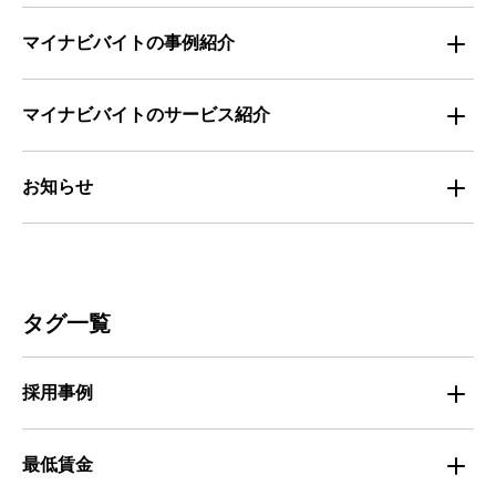
全国の労働人口と有効求人倍率
お役立ち・ノウハウ資料
マイナビバイトの事例紹介
求人数推移
セミナー情報
IT
マイナビバイトのサービス紹介
マイナビバイトセミナー｜セミナーレポート
サービス
マイナビ｜サービス紹介
お知らせ
マイナビバイトセミナー｜動画アーカイブ
その他
マイナビバイト通信
お知らせ
人材募集
ビルメンテナンス
タグ一覧
人材定着
不動産・建築・土木
採用事例
人材育成・マネジメント
出版・広告・マスコミ
マイナビバイト採用事例
最低賃金
採用面接
医療・福祉