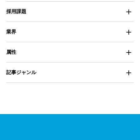
Entry Pocket採用事例
地域別最低賃金
求人広告ノウハウ
採用課題
専門・技術サービス
マイナビミドルシニア採用事例
組織・チーム
募集
小売
業界
定着
教育
飲食
属性
組織・チーム
派遣
サービス
学生
記事ジャンル
マネジメント・育成
清掃
教育
主婦（夫）
課題解決
管理
物流・運送
小売
外国人
資料ダウンロード
面接
警備
不動産・建築・土木
シニア
法律・調査データ
金融・保険
IT