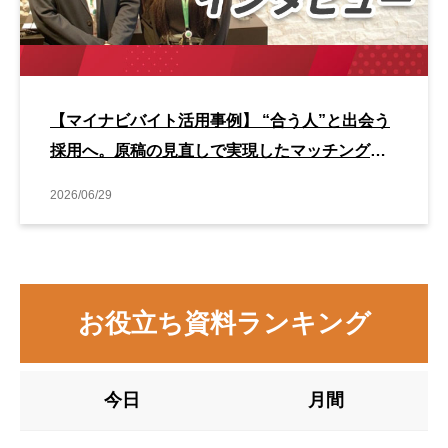
【マイナビバイト活用事例】 “合う人”と出会う
採用へ。原稿の見直しで実現したマッチング改
善事例
2026/06/29
お役立ち資料ランキング
今日
月間