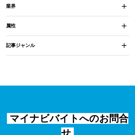
組織・チーム
募集
小売
業界
定着
教育
飲食
属性
組織・チーム
派遣
サービス
学生
記事ジャンル
マネジメント・育成
清掃
教育
主婦（夫）
課題解決
管理
物流・運送
小売
外国人
資料ダウンロード
面接
警備
不動産・建築・土木
シニア
法律・調査データ
金融・保険
IT
フリーター
採用事例
マイナビバイトへのお問合
飲食
物流・運輸
せ
編集部コラム