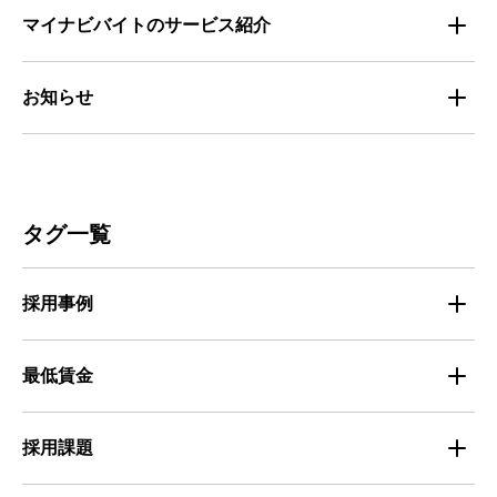
セミナー情報
IT
マイナビバイトのサービス紹介
マイナビバイトセミナー｜セミナーレポート
サービス
マイナビ｜サービス紹介
お知らせ
マイナビバイトセミナー｜動画アーカイブ
その他
マイナビバイト通信
お知らせ
人材募集
ビルメンテナンス
タグ一覧
人材定着
不動産・建築・土木
採用事例
人材育成・マネジメント
出版・広告・マスコミ
マイナビバイト採用事例
最低賃金
採用面接
医療・福祉
Entry Pocket採用事例
地域別最低賃金
求人広告ノウハウ
採用課題
専門・技術サービス
マイナビミドルシニア採用事例