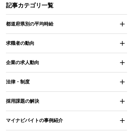
記事カテゴリ一覧
都道府県別の平均時給
都道府県別・職種別の平均時給
求職者の動向
仕事探しのトレンド
企業の求人動向
属性別 調査資料
企業の採用手法トレンド
法律・制度
求職者の年間動向
企業の福利厚生トレンド
法律・制度解説
採用課題の解決
全国の労働人口と有効求人倍率
お役立ち・ノウハウ資料
マイナビバイトの事例紹介
求人数推移