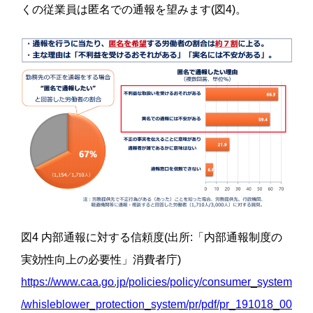
くの従業員は匿名での通報を望みます(図4)。
図4 内部通報に対する信頼度(出所:「内部通報制度の
実効性向上の必要性」消費者庁)
https://www.caa.go.jp/policies/policy/consumer_system
/whisleblower_protection_system/pr/pdf/pr_191018_00