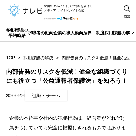
全国のアルバイト採用情報を届ける
メディア-マイナビバイト公式
検索
都道府県別の
求職者の動向
企業の求人動向
法律・制度
採用課題の解決
平均時給
TOP
採用課題の解決
内部告発のリスクを低減！健全な組織
内部告発のリスクを低減！健全な組織づくり
にも役立つ「公益通報者保護法」を知ろう！
組織・チーム
2020/09/04
企業の不祥事や社内の犯罪行為は、経営者がどれだけ
気をつけていても完全に把握しきれるものではありま