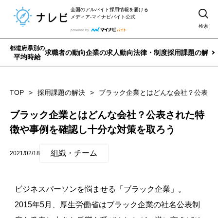
全国のアルバイト採用情報を届ける
メディア-マイナビバイト公式
検索
都道府県別の
求職者の動向
企業の求人動向
法律・制度
採用課題の解決
平均時給
TOP
採用課題の解決
ブラック企業とはどんな会社？公表さ
ブラック企業とはどんな会社？公表された特
徴や事例を確認し十分な対策を取ろう
組織・チーム
2021/02/18
ビジネスパーソンを悩ませる「ブラック企業」。
2015年5月、厚生労働省はブラック企業の社名公表制