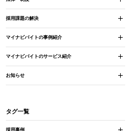
求職者の年間動向
企業の福利厚生トレンド
法律・制度解説
採用課題の解決
全国の労働人口と有効求人倍率
お役立ち・ノウハウ資料
マイナビバイトの事例紹介
求人数推移
セミナー情報
IT
マイナビバイトのサービス紹介
マイナビバイトセミナー｜セミナーレポート
サービス
マイナビ｜サービス紹介
お知らせ
マイナビバイトセミナー｜動画アーカイブ
その他
マイナビバイト通信
お知らせ
人材募集
ビルメンテナンス
タグ一覧
人材定着
不動産・建築・土木
採用事例