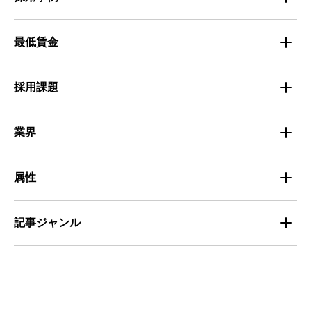
人材育成・マネジメント
出版・広告・マスコミ
マイナビバイト採用事例
最低賃金
採用面接
医療・福祉
Entry Pocket採用事例
地域別最低賃金
求人広告ノウハウ
採用課題
専門・技術サービス
マイナビミドルシニア採用事例
組織・チーム
募集
小売
業界
定着
教育
飲食
属性
組織・チーム
派遣
サービス
学生
記事ジャンル
マネジメント・育成
清掃
教育
主婦（夫）
課題解決
管理
物流・運送
小売
外国人
資料ダウンロード