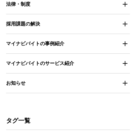
企業の採用手法トレンド
法律・制度
求職者の年間動向
企業の福利厚生トレンド
法律・制度解説
採用課題の解決
全国の労働人口と有効求人倍率
お役立ち・ノウハウ資料
マイナビバイトの事例紹介
求人数推移
セミナー情報
IT
マイナビバイトのサービス紹介
マイナビバイトセミナー｜セミナーレポート
サービス
マイナビ｜サービス紹介
お知らせ
マイナビバイトセミナー｜動画アーカイブ
その他
マイナビバイト通信
お知らせ
人材募集
ビルメンテナンス
タグ一覧
人材定着
不動産・建築・土木