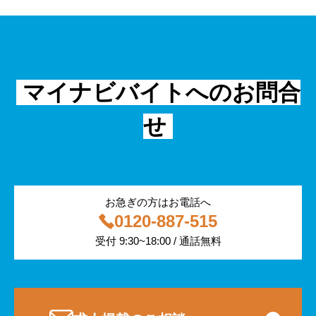
資料ダウンロード
面接
警備
不動産・建築・土木
シニア
法律・調査データ
金融・保険
IT
フリーター
採用事例
マイナビバイトへのお問合
飲食
物流・運輸
せ
編集部コラム
警備
サービス紹介
医療・福祉
お急ぎの方はお電話へ
0120-887-515
その他
受付 9:30~18:00 / 通話無料
専門・技術サービス