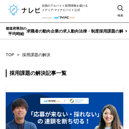
全国のアルバイト採用情報を届ける
メディア-マイナビバイト公式
検索
都道府県別の
求職者の動向
企業の求人動向
法律・制度
採用課題の解決
平均時給
TOP
採用課題の解決
採用課題の解決記事一覧