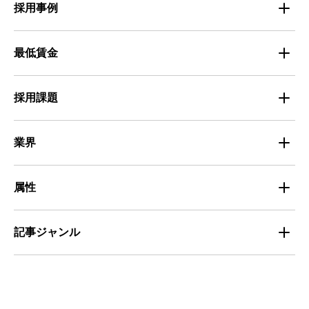
採用事例
人材育成・マネジメント
出版・広告・マスコミ
マイナビバイト採用事例
最低賃金
採用面接
医療・福祉
Entry Pocket採用事例
地域別最低賃金
求人広告ノウハウ
採用課題
専門・技術サービス
マイナビミドルシニア採用事例
組織・チーム
募集
小売
業界
定着
教育
飲食
属性
組織・チーム
派遣
サービス
学生
記事ジャンル
マネジメント・育成
清掃
教育
主婦（夫）
課題解決
管理
物流・運送
小売
外国人