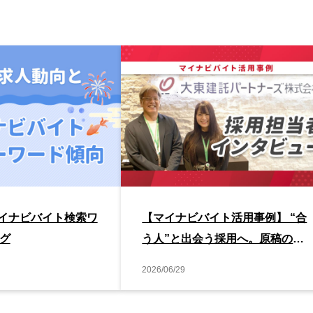
月マイナビバイト検索ワ
【マイナビバイト活用事例】 “合
グ
う人”と出会う採用へ。原稿の見
直しで実現したマッチング改善事
2026/06/29
例