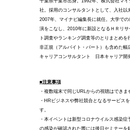
千葉県千葉市出身。1992年、株式会社マ
社。採用のコンサルタントとして、入社以
2007年、マイナビ編集長に就任。大学で
演をこなし、2010年に新設となるＨＲリ
ト調査やランキング調査等のとりまとめを行う
非正規（アルバイト・パート）も含めた幅
キャリアコンサルタント 日本キャリア開発
■注意事項
・複数端末で同じURLからの視聴はできま
・HRビジネスや弊社競合となるサービス
す。
・本イベントは新型コロナウイルス感染症
の感染が確認された際には後日セミナーを