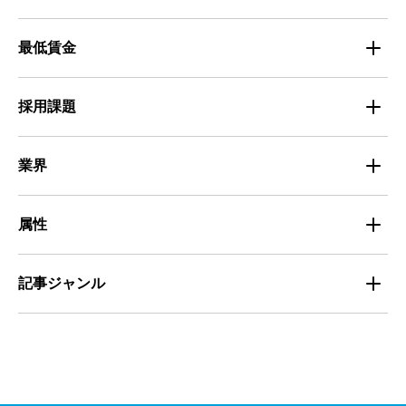
人材育成・マネジメント
出版・広告・マスコミ
マイナビバイト採用事例
最低賃金
採用面接
医療・福祉
Entry Pocket採用事例
地域別最低賃金
求人広告ノウハウ
採用課題
専門・技術サービス
マイナビミドルシニア採用事例
組織・チーム
募集
小売
業界
定着
教育
飲食
属性
組織・チーム
派遣
サービス
学生
記事ジャンル
マネジメント・育成
清掃
教育
主婦（夫）
課題解決
管理
物流・運送
小売
外国人
資料ダウンロード