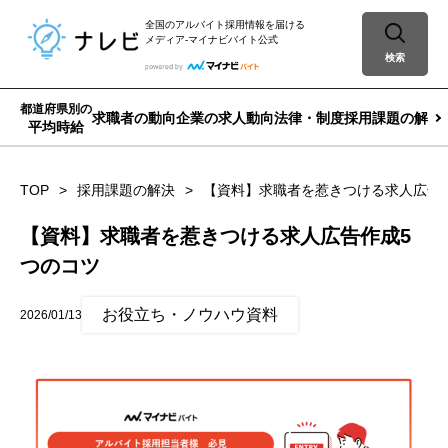
全国のアルバイト採用情報を届ける
メディア-マイナビバイト公式
検索
都道府県別の
求職者の動向
企業の求人動向
法律・制度
採用課題の解決
平均時給
TOP
採用課題の解決
【資料】求職者を惹きつける求人広告
【資料】求職者を惹きつける求人広告作成5
つのコツ
お役立ち・ノウハウ資料
2026/01/13