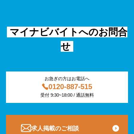
面接
警備
不動産・建築・土木
シニア
法律・調査データ
金融・保険
IT
フリーター
採用事例
マイナビバイトへのお問合
飲食
物流・運輸
せ
編集部コラム
警備
サービス紹介
医療・福祉
お急ぎの方はお電話へ
0120-887-515
その他
受付 9:30~18:00 / 通話無料
専門・技術サービス
求人掲載のご相談