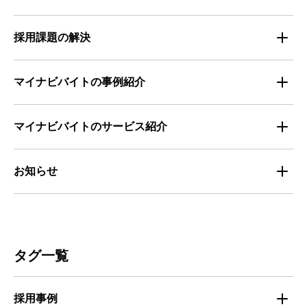
求職者の年間動向
企業の福利厚生トレンド
法律・制度解説
採用課題の解決
全国の労働人口と有効求人倍率
お役立ち・ノウハウ資料
マイナビバイトの事例紹介
求人数推移
セミナー情報
IT
マイナビバイトのサービス紹介
マイナビバイトセミナー｜セミナーレポート
サービス
マイナビ｜サービス紹介
お知らせ
マイナビバイトセミナー｜動画アーカイブ
その他
マイナビバイト通信
お知らせ
人材募集
ビルメンテナンス
タグ一覧
人材定着
不動産・建築・土木
採用事例