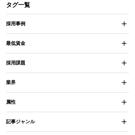
タグ一覧
人材定着
不動産・建築・土木
採用事例
人材育成・マネジメント
出版・広告・マスコミ
マイナビバイト採用事例
最低賃金
採用面接
医療・福祉
Entry Pocket採用事例
地域別最低賃金
求人広告ノウハウ
採用課題
専門・技術サービス
マイナビミドルシニア採用事例
組織・チーム
募集
小売
業界
定着
教育
飲食
属性
組織・チーム
派遣
サービス
学生
記事ジャンル
マネジメント・育成
清掃
教育