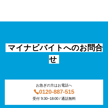
主婦（夫）
課題解決
管理
物流・運送
小売
外国人
資料ダウンロード
面接
警備
不動産・建築・土木
シニア
法律・調査データ
金融・保険
IT
フリーター
採用事例
マイナビバイトへのお問合
飲食
物流・運輸
せ
編集部コラム
警備
サービス紹介
医療・福祉
お急ぎの方はお電話へ
0120-887-515
その他
受付 9:30~18:00 / 通話無料
専門・技術サービス