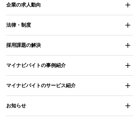
仕事探しのトレンド
企業の求人動向
属性別 調査資料
企業の採用手法トレンド
法律・制度
求職者の年間動向
企業の福利厚生トレンド
法律・制度解説
採用課題の解決
全国の労働人口と有効求人倍率
お役立ち・ノウハウ資料
マイナビバイトの事例紹介
求人数推移
セミナー情報
IT
マイナビバイトのサービス紹介
マイナビバイトセミナー｜セミナーレポート
サービス
マイナビ｜サービス紹介
お知らせ
マイナビバイトセミナー｜動画アーカイブ
その他
マイナビバイト通信
お知らせ
人材募集
ビルメンテナンス