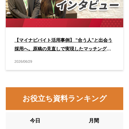
【マイナビバイト活用事例】 “合う人”と出会う
採用へ。原稿の見直しで実現したマッチング改
善事例
2026/06/29
お役立ち資料ランキング
今日
月間