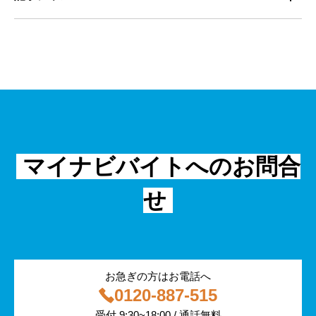
マネジメント・育成
清掃
教育
主婦（夫）
課題解決
管理
物流・運送
小売
外国人
資料ダウンロード
面接
警備
不動産・建築・土木
シニア
法律・調査データ
金融・保険
IT
フリーター
採用事例
マイナビバイトへのお問合
飲食
物流・運輸
せ
編集部コラム
警備
サービス紹介
医療・福祉
お急ぎの方はお電話へ
0120-887-515
その他
受付 9:30~18:00 / 通話無料