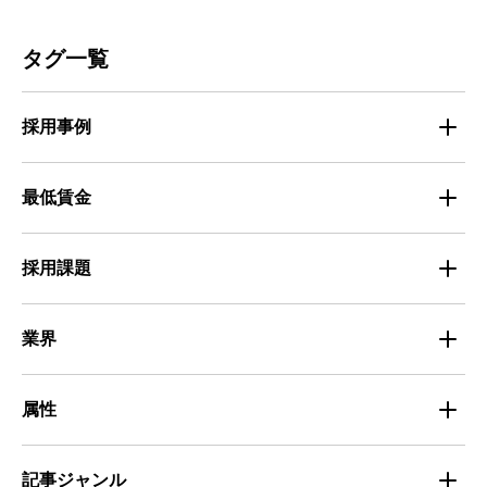
人材募集
ビルメンテナンス
タグ一覧
人材定着
不動産・建築・土木
採用事例
人材育成・マネジメント
出版・広告・マスコミ
マイナビバイト採用事例
最低賃金
採用面接
医療・福祉
Entry Pocket採用事例
地域別最低賃金
求人広告ノウハウ
採用課題
専門・技術サービス
マイナビミドルシニア採用事例
組織・チーム
募集
小売
業界
定着
教育
飲食
属性
組織・チーム
派遣
サービス
学生
記事ジャンル