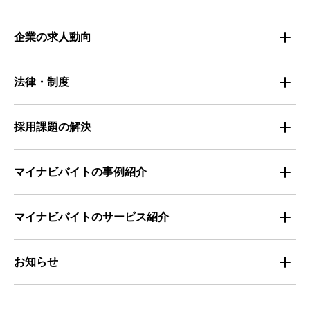
仕事探しのトレンド
企業の求人動向
属性別 調査資料
企業の採用手法トレンド
法律・制度
求職者の年間動向
企業の福利厚生トレンド
法律・制度解説
採用課題の解決
全国の労働人口と有効求人倍率
お役立ち・ノウハウ資料
マイナビバイトの事例紹介
求人数推移
セミナー情報
IT
マイナビバイトのサービス紹介
マイナビバイトセミナー｜セミナーレポート
サービス
マイナビ｜サービス紹介
お知らせ
マイナビバイトセミナー｜動画アーカイブ
その他
マイナビバイト通信
お知らせ