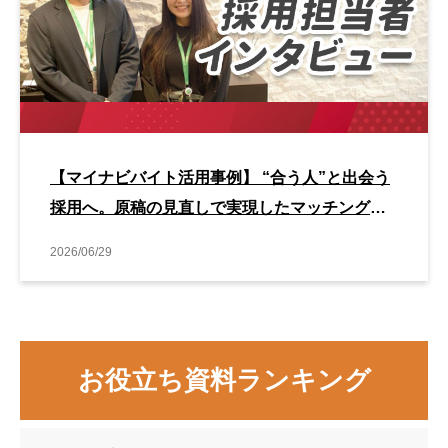
【マイナビバイト活用事例】 “合う人”と出会う
採用へ。原稿の見直しで実現したマッチング改
善事例
2026/06/29
お役立ち資料ランキング