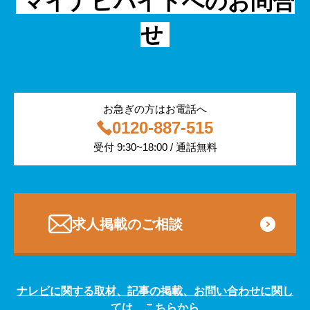
マイナビバイトへのお問合
飲食
物流・運輸
せ
編集部コラム
警備
サービス紹介
医療・福祉
お急ぎの方はお電話へ
0120-887-515
その他
受付 9:30~18:00 / 通話無料
専門・技術サービス
求人掲載のご相談
ナレビに関する取材、記事の掲載、お問い合わせに関し
ては、こちらから