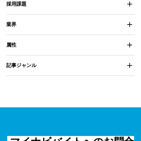
地域別最低賃金
求人広告ノウハウ
採用課題
専門・技術サービス
マイナビミドルシニア採用事例
組織・チーム
募集
小売
業界
定着
教育
飲食
属性
組織・チーム
派遣
サービス
学生
記事ジャンル
マネジメント・育成
清掃
教育
主婦（夫）
課題解決
管理
物流・運送
小売
外国人
資料ダウンロード
面接
警備
不動産・建築・土木
シニア
法律・調査データ
金融・保険
IT
フリーター
採用事例