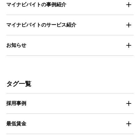
お役立ち・ノウハウ資料
マイナビバイトの事例紹介
求人数推移
セミナー情報
IT
マイナビバイトのサービス紹介
マイナビバイトセミナー｜セミナーレポート
サービス
マイナビ｜サービス紹介
お知らせ
マイナビバイトセミナー｜動画アーカイブ
その他
マイナビバイト通信
お知らせ
人材募集
ビルメンテナンス
タグ一覧
人材定着
不動産・建築・土木
採用事例
人材育成・マネジメント
出版・広告・マスコミ
マイナビバイト採用事例
最低賃金
採用面接
医療・福祉
Entry Pocket採用事例