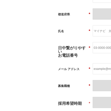
*
都道府県
*
氏名
日中繋がりやす
*
い
お電話番号
*
メール アドレス
*
募集職種
採用希望時期
*