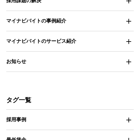
採用課題の解決
全国の労働人口と有効求人倍率
お役立ち・ノウハウ資料
マイナビバイトの事例紹介
求人数推移
セミナー情報
IT
マイナビバイトのサービス紹介
マイナビバイトセミナー｜セミナーレポート
サービス
マイナビ｜サービス紹介
お知らせ
マイナビバイトセミナー｜動画アーカイブ
その他
マイナビバイト通信
お知らせ
人材募集
ビルメンテナンス
タグ一覧
人材定着
不動産・建築・土木
採用事例
人材育成・マネジメント
出版・広告・マスコミ
マイナビバイト採用事例
最低賃金