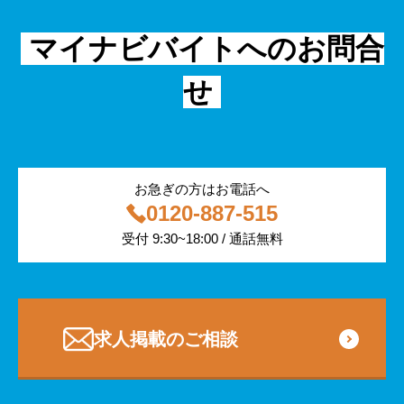
金融・保険
IT
フリーター
採用事例
マイナビバイトへのお問合
飲食
物流・運輸
せ
編集部コラム
警備
サービス紹介
医療・福祉
お急ぎの方はお電話へ
0120-887-515
その他
受付 9:30~18:00 / 通話無料
専門・技術サービス
求人掲載のご相談