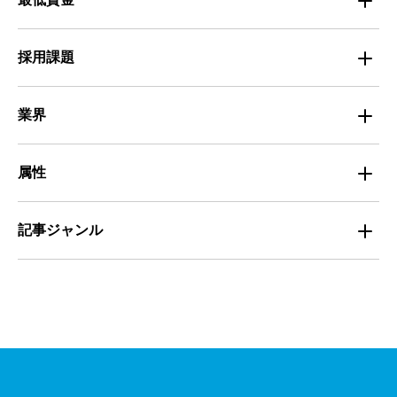
採用面接
医療・福祉
Entry Pocket採用事例
地域別最低賃金
求人広告ノウハウ
採用課題
専門・技術サービス
マイナビミドルシニア採用事例
組織・チーム
募集
小売
業界
定着
教育
飲食
属性
組織・チーム
派遣
サービス
学生
記事ジャンル
マネジメント・育成
清掃
教育
主婦（夫）
課題解決
管理
物流・運送
小売
外国人
資料ダウンロード
面接
警備
不動産・建築・土木
シニア
法律・調査データ