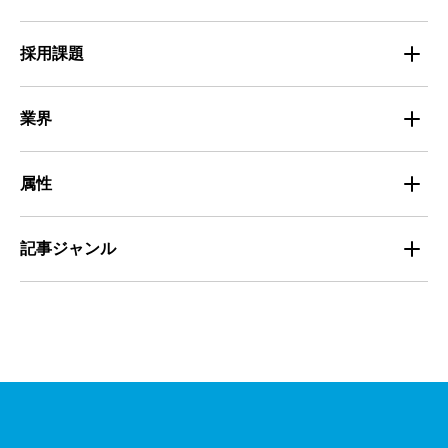
医療・福祉
Entry Pocket採用事例
地域別最低賃金
求人広告ノウハウ
採用課題
専門・技術サービス
マイナビミドルシニア採用事例
組織・チーム
募集
小売
業界
定着
教育
飲食
属性
組織・チーム
派遣
サービス
学生
記事ジャンル
マネジメント・育成
清掃
教育
主婦（夫）
課題解決
管理
物流・運送
小売
外国人
資料ダウンロード
面接
警備
不動産・建築・土木
シニア
法律・調査データ