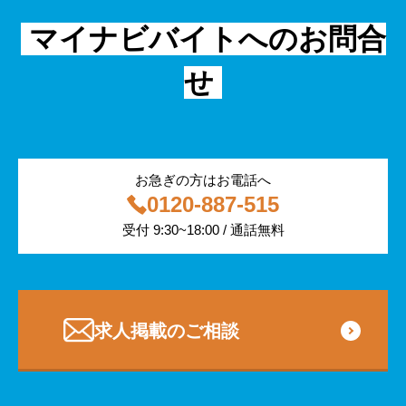
金融・保険
IT
フリーター
採用事例
マイナビバイトへのお問合
飲食
物流・運輸
せ
編集部コラム
警備
サービス紹介
医療・福祉
お急ぎの方はお電話へ
0120-887-515
その他
受付 9:30~18:00 / 通話無料
専門・技術サービス
求人掲載のご相談