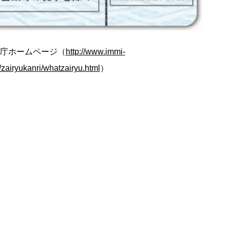
庁ホームページ（
http://www.immi-
/zairyukanri/whatzairyu.html
）