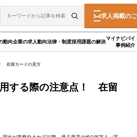
求人掲載の
マイナビバイ
の動向
企業の求人動向
法律・制度
採用課題の解決
事例紹介
！ 在留カードの見方
用する際の注意点！ 在留