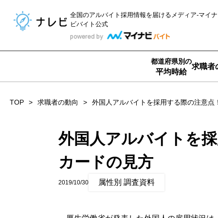
全国のアルバイト採用情報を届ける
メディア-マイナ
ビバイト公式
都道府県別の
求職者
平均時給
TOP
求職者の動向
外国人アルバイトを採用する際の注意点
外国人アルバイトを採
カードの見方
属性別 調査資料
2019/10/30