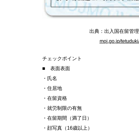
出典：出入国在留管理
moj.go.jp/tetuduki
チェックポイント
■ 表面表面
・氏名
・住居地
・在留資格
・就労制限の有無
・在留期間（満了日）
・顔写真（16歳以上）