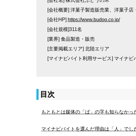
[会社名] 株式会社ぶどうの木
[会社概要] 洋菓子製造販売業、洋菓子
[会社HP]
https://www.budoo.co.jp/
[会社規模]311名
[業界] 食品製造・販売
[主要掲載エリア] 北陸エリア
[マイナビバイト利用サービス] マイナビ
目次
もともとは媒体の「ば」の字も知らなかっ
マイナビバイトを選んだ理由は「人」でし