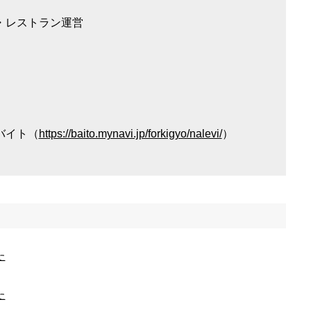
店・レストラン運営
バイト（
https://baito.mynavi.jp/forkigyo/nalevi/
）
た
た