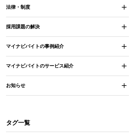
属性別 調査資料
企業の採用手法トレンド
法律・制度
求職者の年間動向
企業の福利厚生トレンド
法律・制度解説
採用課題の解決
全国の労働人口と有効求人倍率
お役立ち・ノウハウ資料
マイナビバイトの事例紹介
求人数推移
セミナー情報
IT
マイナビバイトのサービス紹介
マイナビバイトセミナー｜セミナーレポート
サービス
マイナビ｜サービス紹介
お知らせ
マイナビバイトセミナー｜動画アーカイブ
その他
マイナビバイト通信
お知らせ
人材募集
ビルメンテナンス
タグ一覧
人材定着
不動産・建築・土木