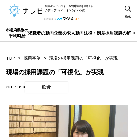
全国のアルバイト採用情報を届ける
メディア-マイナビバイト公式
検索
都道府県別の
求職者の動向
企業の求人動向
法律・制度
採用課題の解決
平均時給
TOP
採用事例
現場の採用課題の「可視化」が実現
現場の採用課題の「可視化」が実現
飲食
2019/03/13