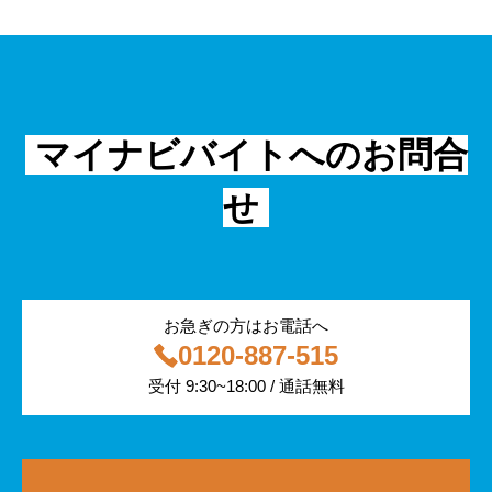
外国人
資料ダウンロード
面接
警備
不動産・建築・土木
シニア
法律・調査データ
金融・保険
IT
フリーター
採用事例
マイナビバイトへのお問合
飲食
物流・運輸
せ
編集部コラム
警備
サービス紹介
医療・福祉
お急ぎの方はお電話へ
0120-887-515
その他
受付 9:30~18:00 / 通話無料
専門・技術サービス