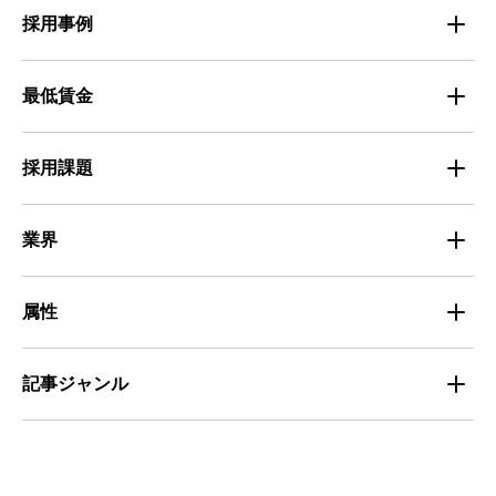
採用事例
人材育成・マネジメント
出版・広告・マスコミ
マイナビバイト採用事例
最低賃金
採用面接
医療・福祉
Entry Pocket採用事例
地域別最低賃金
求人広告ノウハウ
採用課題
専門・技術サービス
マイナビミドルシニア採用事例
組織・チーム
募集
小売
業界
定着
教育
飲食
属性
組織・チーム
派遣
サービス
学生
記事ジャンル
マネジメント・育成
清掃
教育
主婦（夫）
課題解決
管理
物流・運送
小売