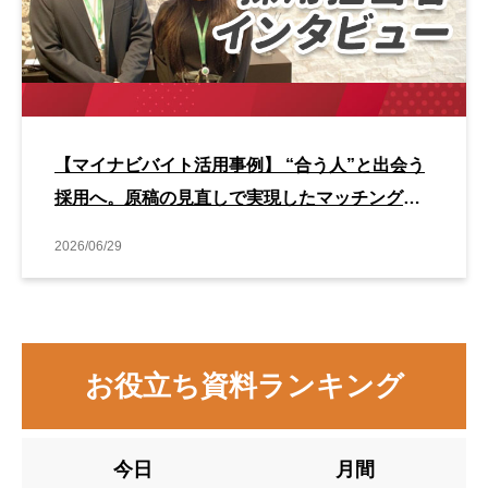
【マイナビバイト活用事例】 “合う人”と出会う
採用へ。原稿の見直しで実現したマッチング改
善事例
2026/06/29
お役立ち資料ランキング
今日
月間