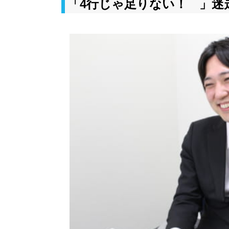
「4行じゃ足りない！ 」迷