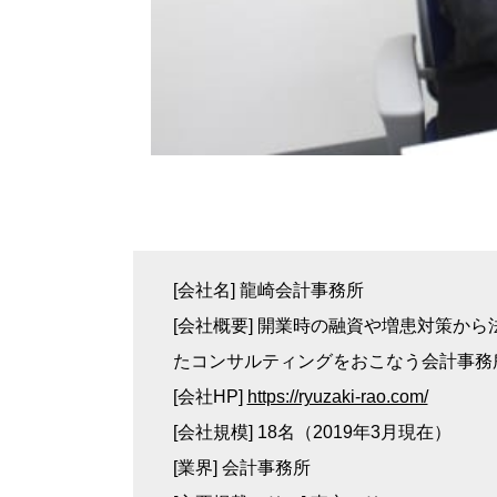
[会社名] 龍崎会計事務所
[会社概要] 開業時の融資や増患対策か
たコンサルティングをおこなう会計事務
[会社HP]
https://ryuzaki-rao.com/
[会社規模] 18名（2019年3月現在）
[業界] 会計事務所