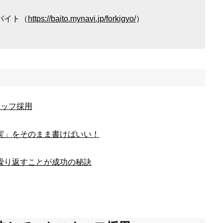
バイト（
https://baito.mynavi.jp/forkigyo/
）
タッフ採用
実」をそのまま書けばいい！
繰り返すことが成功の秘訣