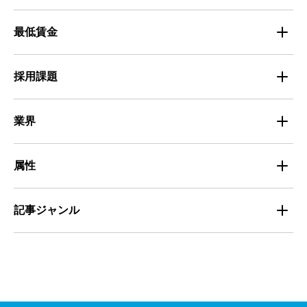
出版・広告・マスコミ
マイナビバイト採用事例
最低賃金
採用面接
医療・福祉
Entry Pocket採用事例
地域別最低賃金
求人広告ノウハウ
採用課題
専門・技術サービス
マイナビミドルシニア採用事例
組織・チーム
募集
小売
業界
定着
教育
飲食
属性
組織・チーム
派遣
サービス
学生
記事ジャンル
マネジメント・育成
清掃
教育
主婦（夫）
課題解決
管理
物流・運送
小売
外国人
資料ダウンロード