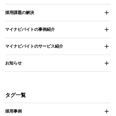
求職者の年間動向
企業の福利厚生トレンド
法律・制度解説
採用課題の解決
全国の労働人口と有効求人倍率
お役立ち・ノウハウ資料
マイナビバイトの事例紹介
求人数推移
セミナー情報
IT
マイナビバイトのサービス紹介
マイナビバイトセミナー｜セミナーレポート
サービス
マイナビ｜サービス紹介
お知らせ
マイナビバイトセミナー｜動画アーカイブ
その他
マイナビバイト通信
お知らせ
人材募集
ビルメンテナンス
タグ一覧
人材定着
不動産・建築・土木
採用事例
人材育成・マネジメント