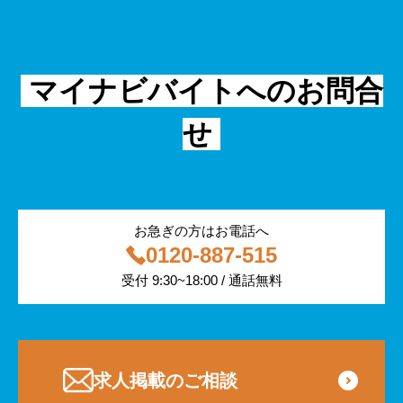
面接
警備
不動産・建築・土木
シニア
法律・調査データ
金融・保険
IT
フリーター
採用事例
マイナビバイトへのお問合
飲食
物流・運輸
せ
編集部コラム
警備
サービス紹介
医療・福祉
お急ぎの方はお電話へ
0120-887-515
その他
受付 9:30~18:00 / 通話無料
専門・技術サービス
求人掲載のご相談