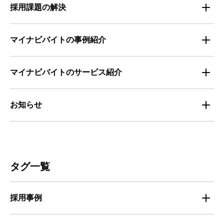
法律・制度解説
採用課題の解決
全国の労働人口と有効求人倍率
お役立ち・ノウハウ資料
マイナビバイトの事例紹介
求人数推移
セミナー情報
IT
マイナビバイトのサービス紹介
マイナビバイトセミナー｜セミナーレポート
サービス
マイナビ｜サービス紹介
お知らせ
マイナビバイトセミナー｜動画アーカイブ
その他
マイナビバイト通信
お知らせ
人材募集
ビルメンテナンス
タグ一覧
人材定着
不動産・建築・土木
採用事例
人材育成・マネジメント
出版・広告・マスコミ