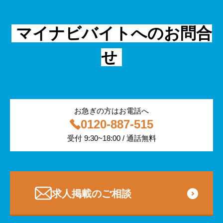
金融・保険
IT
フリーター
採用事例
マイナビバイトへのお問合
飲食
物流・運輸
せ
編集部コラム
警備
サービス紹介
医療・福祉
お急ぎの方はお電話へ
0120-887-515
その他
受付 9:30~18:00 / 通話無料
専門・技術サービス
求人掲載のご相談