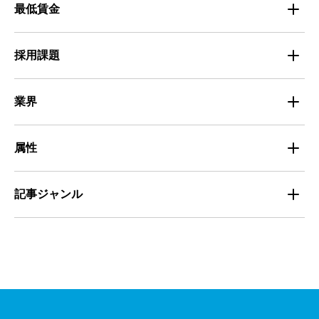
マイナビバイト採用事例
最低賃金
採用面接
医療・福祉
Entry Pocket採用事例
地域別最低賃金
求人広告ノウハウ
採用課題
専門・技術サービス
マイナビミドルシニア採用事例
組織・チーム
募集
小売
業界
定着
教育
飲食
属性
組織・チーム
派遣
サービス
学生
記事ジャンル
マネジメント・育成
清掃
教育
主婦（夫）
課題解決
管理
物流・運送
小売
外国人
資料ダウンロード
面接
警備
不動産・建築・土木
シニア
法律・調査データ