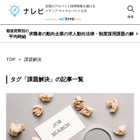
全国のアルバイト採用情報を届ける
メディア-マイナビバイト公式
検索
都道府県別の
求職者の動向
企業の求人動向
法律・制度
採用課題の解決
平均時給
TOP
課題解決
タグ「課題解決」の記事一覧