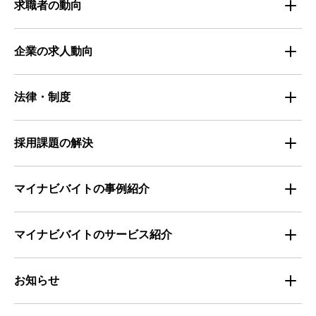
都道府県別・職種別の平均時給
求職者の動向
仕事探しのトレンド
企業の求人動向
属性別 調査資料
企業の採用手法トレンド
法律・制度
求職者の年間動向
企業の福利厚生トレンド
法律・制度解説
採用課題の解決
全国の労働人口と有効求人倍率
お役立ち・ノウハウ資料
マイナビバイトの事例紹介
求人数推移
セミナー情報
IT
マイナビバイトのサービス紹介
マイナビバイトセミナー｜セミナーレポート
サービス
マイナビ｜サービス紹介
お知らせ
マイナビバイトセミナー｜動画アーカイブ
その他
マイナビバイト通信