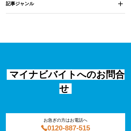
学生
記事ジャンル
マネジメント・育成
清掃
教育
主婦（夫）
課題解決
管理
物流・運送
小売
外国人
資料ダウンロード
面接
警備
不動産・建築・土木
シニア
法律・調査データ
金融・保険
IT
フリーター
採用事例
マイナビバイトへのお問合
飲食
物流・運輸
せ
編集部コラム
警備
サービス紹介
医療・福祉
お急ぎの方はお電話へ
0120-887-515
その他