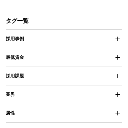
お知らせ
人材募集
ビルメンテナンス
タグ一覧
人材定着
不動産・建築・土木
採用事例
人材育成・マネジメント
出版・広告・マスコミ
マイナビバイト採用事例
最低賃金
採用面接
医療・福祉
Entry Pocket採用事例
地域別最低賃金
求人広告ノウハウ
採用課題
専門・技術サービス
マイナビミドルシニア採用事例
組織・チーム
募集
小売
業界
定着
教育
飲食
属性
組織・チーム
派遣
サービス