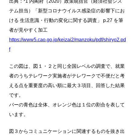
出典：*1 内閣府（2020）政策統括官（経済社会シス
テム担当）「新型コロナウイルス感染症の影響下にお
ける 生活意識・行動の変化に関する調査」 p.27 を筆
者が見やすく加工
https://www5.cao.go.jp/keizai2/manzoku/pdf/shiryo2.pd
f
この図は、図１・２と同じ全国レベルの調査で、就業
者のうちテレワーク実施者がテレワークで不便だと考
える点を重要度の高い順に最大３項目、回答した結果
です。
バーの青色は全体、オレンジ色は１位の割合を表して
います。
図３からコミュニケーションに関連するものを抜き出