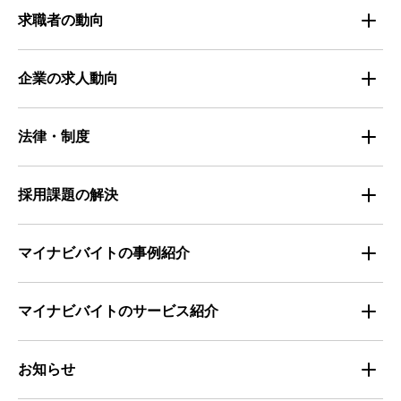
都道府県別・職種別の平均時給
求職者の動向
仕事探しのトレンド
企業の求人動向
属性別 調査資料
企業の採用手法トレンド
法律・制度
求職者の年間動向
企業の福利厚生トレンド
法律・制度解説
採用課題の解決
全国の労働人口と有効求人倍率
お役立ち・ノウハウ資料
マイナビバイトの事例紹介
求人数推移
セミナー情報
IT
マイナビバイトのサービス紹介
マイナビバイトセミナー｜セミナーレポート
サービス
マイナビ｜サービス紹介
お知らせ
マイナビバイトセミナー｜動画アーカイブ