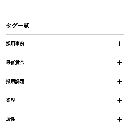
その他
マイナビバイト通信
お知らせ
人材募集
ビルメンテナンス
タグ一覧
人材定着
不動産・建築・土木
採用事例
人材育成・マネジメント
出版・広告・マスコミ
マイナビバイト採用事例
最低賃金
採用面接
医療・福祉
Entry Pocket採用事例
地域別最低賃金
求人広告ノウハウ
採用課題
専門・技術サービス
マイナビミドルシニア採用事例
組織・チーム
募集
小売
業界
定着
教育
飲食
属性