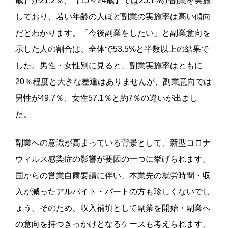
歳】が21.2％、【15～24歳】では25.1%が副業を実施
しており、若い年齢の人ほど副業の実施率は高い傾向
だとわかります。「今後副業をしたい」と副業意向を
示した人の割合は、全体で53.5%と半数以上の結果で
した。男性・女性別に見ると、副業実施率はともに
20％程度と大きな差違はありませんが、副業意向では
男性が49.7％、女性57.1％と約7％の違いが出まし
た。
副業への意識が高まっている背景として、新型コロナ
ウィルス感染症の影響が要因の一つに挙げられます。
国からの営業自粛要請に伴い、本業先の就労時間・収
入が減ったアルバイト・パートの方も珍しくないでし
ょう。そのため、収入補填として副業を開始・副業へ
の意向を持つきっかけとなるケースも考えられます。