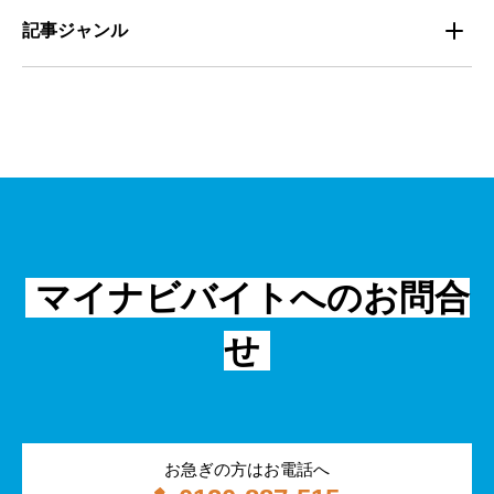
組織・チーム
派遣
サービス
学生
記事ジャンル
マネジメント・育成
清掃
教育
主婦（夫）
課題解決
管理
物流・運送
小売
外国人
資料ダウンロード
面接
警備
不動産・建築・土木
シニア
法律・調査データ
金融・保険
IT
フリーター
採用事例
マイナビバイトへのお問合
飲食
物流・運輸
せ
編集部コラム
警備
サービス紹介
医療・福祉
お急ぎの方はお電話へ