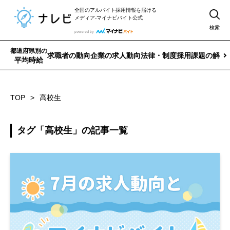
全国のアルバイト採用情報を届ける
メディア-マイナビバイト公式
検索
都道府県別の
求職者の動向
企業の求人動向
法律・制度
採用課題の解決
平均時給
TOP
高校生
タグ「高校生」の記事一覧