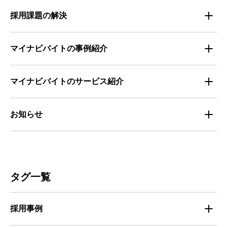
求職者の年間動向
企業の福利厚生トレンド
法律・制度解説
採用課題の解決
全国の労働人口と有効求人倍率
お役立ち・ノウハウ資料
マイナビバイトの事例紹介
求人数推移
セミナー情報
IT
マイナビバイトのサービス紹介
マイナビバイトセミナー｜セミナーレポート
サービス
マイナビ｜サービス紹介
お知らせ
マイナビバイトセミナー｜動画アーカイブ
その他
マイナビバイト通信
お知らせ
人材募集
ビルメンテナンス
タグ一覧
人材定着
不動産・建築・土木
採用事例
人材育成・マネジメント
出版・広告・マスコミ