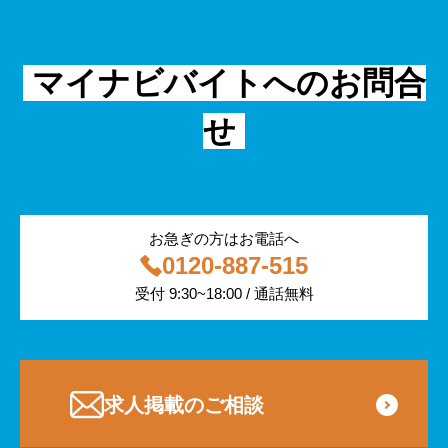
シニア
法律・調査データ
金融・保険
IT
フリーター
採用事例
マイナビバイトへのお問合
飲食
物流・運輸
せ
編集部コラム
警備
サービス紹介
医療・福祉
お急ぎの方はお電話へ
0120-887-515
その他
受付 9:30~18:00 / 通話無料
専門・技術サービス
求人掲載のご相談