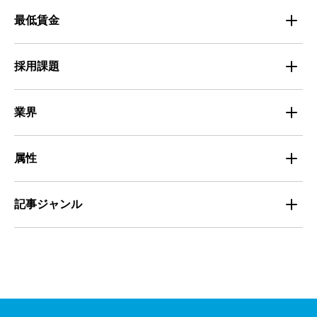
マイナビバイト採用事例
最低賃金
採用面接
医療・福祉
Entry Pocket採用事例
地域別最低賃金
求人広告ノウハウ
採用課題
専門・技術サービス
マイナビミドルシニア採用事例
組織・チーム
募集
小売
業界
定着
教育
飲食
属性
組織・チーム
派遣
サービス
学生
記事ジャンル
マネジメント・育成
清掃
教育
主婦（夫）
課題解決
管理
物流・運送
小売
外国人
資料ダウンロード
面接
警備
不動産・建築・土木