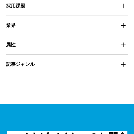
Entry Pocket採用事例
地域別最低賃金
求人広告ノウハウ
採用課題
専門・技術サービス
マイナビミドルシニア採用事例
組織・チーム
募集
小売
業界
定着
教育
飲食
属性
組織・チーム
派遣
サービス
学生
記事ジャンル
マネジメント・育成
清掃
教育
主婦（夫）
課題解決
管理
物流・運送
小売
外国人
資料ダウンロード
面接
警備
不動産・建築・土木
シニア
法律・調査データ
金融・保険
IT
フリーター
採用事例