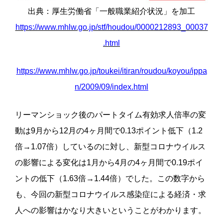
出典：厚生労働省「一般職業紹介状況」を加工
https://www.mhlw.go.jp/stf/houdou/0000212893_00037
.html
https://www.mhlw.go.jp/toukei/itiran/roudou/koyou/ippa
n/2009/09/index.html
リーマンショック後のパートタイム有効求人倍率の変
動は9月から12月の
4
ヶ月間で
0.13ポイント低下（1.2
倍→1.07倍）している
のに対し、新型コロナウイルス
の影響による変化は1月から4月の
4
ヶ月間で0.19ポイ
ントの低下（1.63倍→1.44倍）
でした。
この数字から
も、今回の新型コロナウイルス感染症による経済・求
人への影響はかなり大きいということがわかります
。