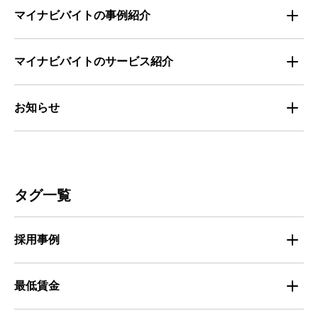
お役立ち・ノウハウ資料
マイナビバイトの事例紹介
求人数推移
セミナー情報
IT
マイナビバイトのサービス紹介
マイナビバイトセミナー｜セミナーレポート
サービス
マイナビ｜サービス紹介
お知らせ
マイナビバイトセミナー｜動画アーカイブ
その他
マイナビバイト通信
お知らせ
人材募集
ビルメンテナンス
タグ一覧
人材定着
不動産・建築・土木
採用事例
人材育成・マネジメント
出版・広告・マスコミ
マイナビバイト採用事例
最低賃金
採用面接
医療・福祉