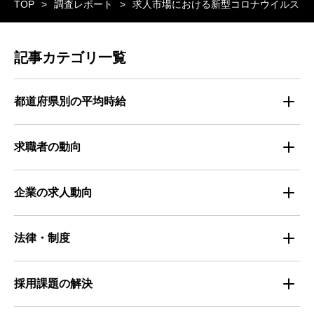
TOP
調査レポート
求人市場における新型コロナウイルス感
記事カテゴリ一覧
都道府県別の平均時給
都道府県別・職種別の平均時給
求職者の動向
仕事探しのトレンド
企業の求人動向
属性別 調査資料
企業の採用手法トレンド
法律・制度
求職者の年間動向
企業の福利厚生トレンド
法律・制度解説
採用課題の解決
全国の労働人口と有効求人倍率