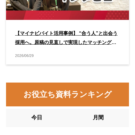
【マイナビバイト活用事例】 “合う人”と出会う
採用へ。原稿の見直しで実現したマッチング改
善事例
2026/06/29
お役立ち資料ランキング
今日
月間