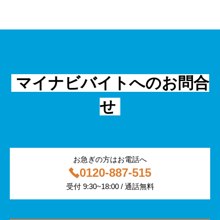
管理
物流・運送
小売
外国人
資料ダウンロード
面接
警備
不動産・建築・土木
シニア
法律・調査データ
金融・保険
IT
フリーター
採用事例
マイナビバイトへのお問合
飲食
物流・運輸
せ
編集部コラム
警備
サービス紹介
医療・福祉
お急ぎの方はお電話へ
0120-887-515
その他
受付 9:30~18:00 / 通話無料
専門・技術サービス