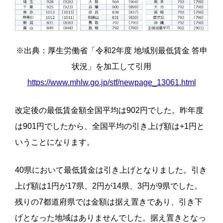
※出典：厚生労働省「令和2年度 地域別最低賃金 答申
状況」を加工して引用
https://www.mhlw.go.jp/stf/newpage_13061.html
改定後の最低賃金額全国平均は
902
円でした。昨年度
は
901
円でしたから、全国平均の引き上げ額は
+1
円と
いうことになります。
40
県において最低賃金は引き上げとなりました。引き
上げ額は
1
円が
17
県、
2
円が
14
県、
3
円が
9
県でした。
残りの
7
都道府県では金額は据え置きであり、引き下
げとなった地域はありませんでした。
据え置きとなっ