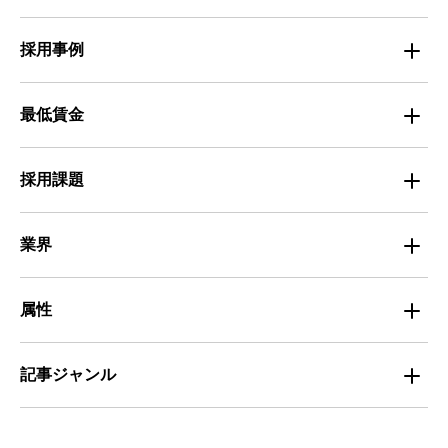
人材定着
不動産・建築・土木
採用事例
人材育成・マネジメント
出版・広告・マスコミ
マイナビバイト採用事例
最低賃金
採用面接
医療・福祉
Entry Pocket採用事例
地域別最低賃金
求人広告ノウハウ
採用課題
専門・技術サービス
マイナビミドルシニア採用事例
組織・チーム
募集
小売
業界
定着
教育
飲食
属性
組織・チーム
派遣
サービス
学生
記事ジャンル
マネジメント・育成
清掃
教育
主婦（夫）
課題解決