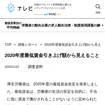
全国のアルバイト採用情報を届ける
メディア-マイナビバイト公式
検索
都道府県別の
求職者の動向
企業の求人動向
法律・制度
採用課題の解決
平均時給
TOP
調査レポート
2020年度最低賃金引き上げ額から見える
2020年度最低賃金引き上げ額から見えること
調査資料
2020/11/10
厚生労働省は、
2020
年度の最低賃金改定を発表しまし
た。
最低賃金は、労働者の生活の安定を目的に、不当
に低い賃金で働かされることがないように定められた