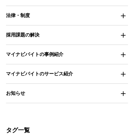
属性別 調査資料
企業の採用手法トレンド
法律・制度
求職者の年間動向
企業の福利厚生トレンド
法律・制度解説
採用課題の解決
全国の労働人口と有効求人倍率
お役立ち・ノウハウ資料
マイナビバイトの事例紹介
求人数推移
セミナー情報
IT
マイナビバイトのサービス紹介
マイナビバイトセミナー｜セミナーレポート
サービス
マイナビ｜サービス紹介
お知らせ
マイナビバイトセミナー｜動画アーカイブ
その他
マイナビバイト通信
お知らせ
人材募集
ビルメンテナンス
タグ一覧