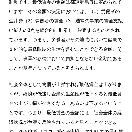
制度です。
最低賃金の金額は都道府県毎に定められて
います。その金額の決定においては、（
1
）労働者の
生計費（
2
）労働者の賃金（
3
）通常の事業の賃金支払
い能力の
3
点を総合的に勘案し、決定するものとされ
ています。
つまり、労働者がその地域において健康で
文化的な最低限度の生活を営むことができる金額、そ
して、事業の存続において負担とならない金額である
ことが基準となっていると考えられます。
社会全体として物価が上昇すれば最低賃金は上がりま
すが、経済が低迷し企業の生産性が低下すると最低賃
金の上がり幅が小さくなる、あるいは下がるというこ
とです。
つまり、最低賃金の金額には、社会全体の経
済状況が色濃く反映されていると見ることができま
す。
2020
年度はコロナ禍が深刻化して初めての最低賃