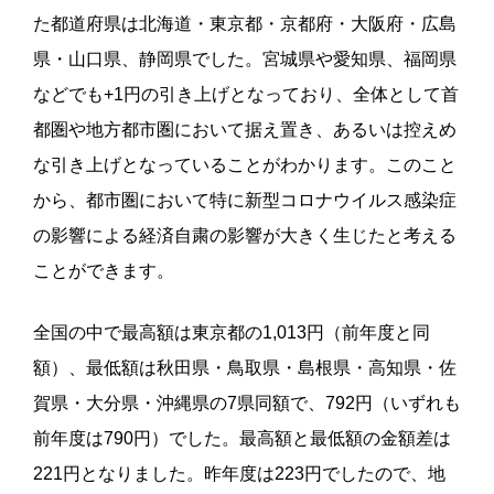
た都道府県は北海道・東京都・京都府・大阪府・広島
県・山口県、静岡県
でした。
宮城県や愛知県、福岡県
などでも
+1
円の引き上げとなっており、全体として首
都圏や地方都市圏において据え置き、あるいは控えめ
な引き上げとなっていることがわかります。
このこと
から、都市圏において特に新型コロナウイルス感染症
の影響による経済自粛の影響が大きく生じたと考える
ことができます。
全国の中で最高額は東京都の
1,013
円（前年度と同
額）、最低額は秋田県・鳥取県・島根県・高知県・佐
賀県・大分県・沖縄県の
7
県同額で、
792
円（いずれも
前年度は
790
円）でした。
最高額と最低額の金額差は
221
円となりました。昨年度は
223
円でしたので、地