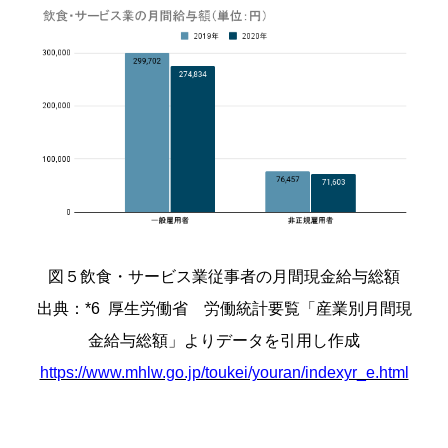
図５飲食・サービス業従事者の月間現金給与総額
出典：*6 厚生労働省 労働統計要覧「産業別月間現
金給与総額」よりデータを引用し作成
https://www.mhlw.go.jp/toukei/youran/indexyr_e.html