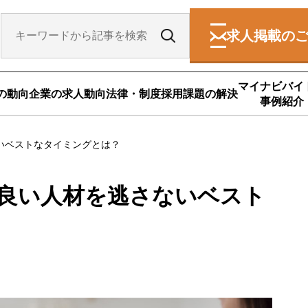
求人掲載の
マイナビバイ
の動向
企業の求人動向
法律・制度
採用課題の解決
事例紹介
いベストなタイミングとは？
良い人材を逃さないベスト