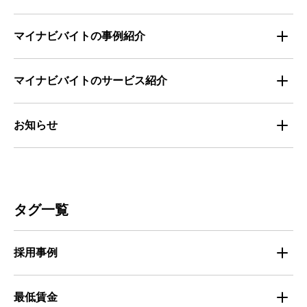
全国の労働人口と有効求人倍率
お役立ち・ノウハウ資料
マイナビバイトの事例紹介
求人数推移
セミナー情報
IT
マイナビバイトのサービス紹介
マイナビバイトセミナー｜セミナーレポート
サービス
マイナビ｜サービス紹介
お知らせ
マイナビバイトセミナー｜動画アーカイブ
その他
マイナビバイト通信
お知らせ
人材募集
ビルメンテナンス
タグ一覧
人材定着
不動産・建築・土木
採用事例
人材育成・マネジメント
出版・広告・マスコミ
マイナビバイト採用事例
最低賃金
採用面接
医療・福祉