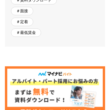
＃資料ダウンロード
＃面接
＃定着
＃最低賃金