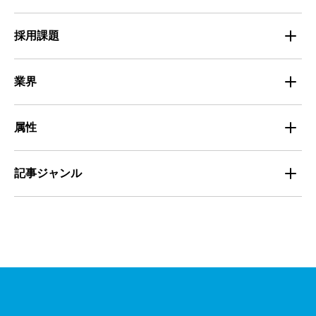
Entry Pocket採用事例
地域別最低賃金
求人広告ノウハウ
採用課題
専門・技術サービス
マイナビミドルシニア採用事例
組織・チーム
募集
小売
業界
定着
教育
飲食
属性
組織・チーム
派遣
サービス
学生
記事ジャンル
マネジメント・育成
清掃
教育
主婦（夫）
課題解決
管理
物流・運送
小売
外国人
資料ダウンロード
面接
警備
不動産・建築・土木
シニア
法律・調査データ
金融・保険