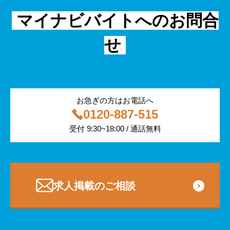
IT
フリーター
採用事例
マイナビバイトへのお問合
飲食
物流・運輸
せ
編集部コラム
警備
サービス紹介
医療・福祉
お急ぎの方はお電話へ
0120-887-515
その他
受付 9:30~18:00 / 通話無料
専門・技術サービス
求人掲載のご相談